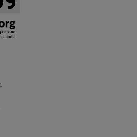
 premium
 español
,
.