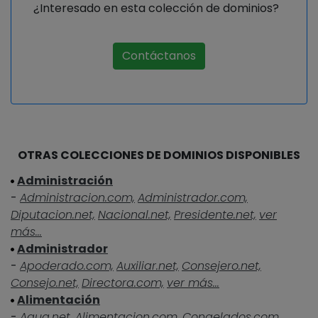
¿Interesado en esta colección de dominios?
Contáctanos
OTRAS COLECCIONES DE DOMINIOS DISPONIBLES
Administración
-
Administracion.com,
Administrador.com,
Diputacion.net,
Nacional.net,
Presidente.net,
ver
más...
Administrador
-
Apoderado.com,
Auxiliar.net,
Consejero.net,
Consejo.net,
Directora.com,
ver más...
Alimentación
-
Agua.net,
Alimentacion.com,
Congelados.com,