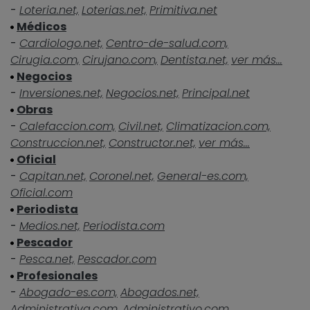
-
Loteria.net,
Loterias.net,
Primitiva.net
Médicos
-
Cardiologo.net,
Centro-de-salud.com,
Cirugia.com,
Cirujano.com,
Dentista.net,
ver más...
Negocios
-
Inversiones.net,
Negocios.net,
Principal.net
Obras
-
Calefaccion.com,
Civil.net,
Climatizacion.com,
Construccion.net,
Constructor.net,
ver más...
Oficial
-
Capitan.net,
Coronel.net,
General-es.com,
Oficial.com
Periodista
-
Medios.net,
Periodista.com
Pescador
-
Pesca.net,
Pescador.com
Profesionales
-
Abogado-es.com,
Abogados.net,
Administrativa.com,
Administrativo.com,