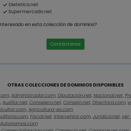
Dietetica.net
Supermercado.net
Interesado en esta colección de dominios?
Contáctanos
OTRAS COLECCIONES DE DOMINIOS DISPONIBLES
com,
Administrador.com,
Diputacion.net,
Nacional.net,
Pr
,
Auxiliar.net,
Consejero.net,
Consejo.net,
Directora.com,
v
icultor.com,
Agricultura-es.com
uditoria.com,
Fiscal.net,
Interventor.com,
Juridica.net,
ver 
Autonomos.com
Comercializacion.com,
Comercio.net,
Compras-es.com,