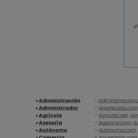
¿
Administración
-
Administracion.
Administrador
-
Apoderado.com
Agrícola
-
Agricola.net,
Agr
Asesoría
-
Asesoria.com,
A
Autónomo
-
Autonomo.com,
Comercio
-
Accesorios.com,