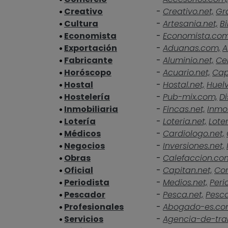
Creativo
-
Creativo.net,
Gra
Cultura
-
Artesania.net,
Bi
Economista
-
Economista.co
Exportación
-
Aduanas.com,
A
Fabricante
-
Aluminio.net,
Ce
Horóscopo
-
Acuario.net,
Cap
Hostal
-
Hostal.net,
Huelv
Hostelería
-
Pub-mix.com,
Di
Inmobiliaria
-
Fincas.net,
Inmob
Lotería
-
Loteria.net,
Loter
Médicos
-
Cardiologo.net,
Negocios
-
Inversiones.net,
Obras
-
Calefaccion.co
Oficial
-
Capitan.net,
Cor
Periodista
-
Medios.net,
Peri
Pescador
-
Pesca.net,
Pesc
Profesionales
-
Abogado-es.co
Servicios
-
Agencia-de-tra