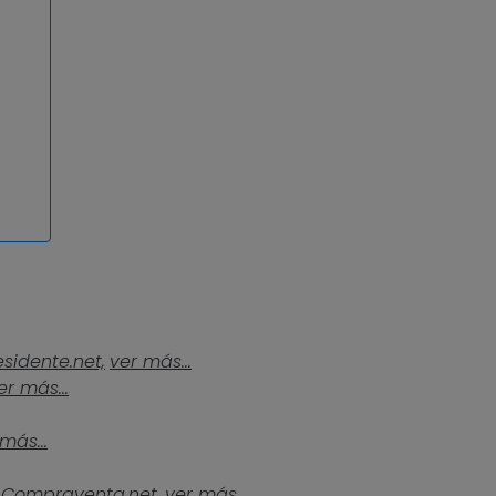
esidente.net,
ver más...
er más...
más...
Compraventa.net,
ver más...