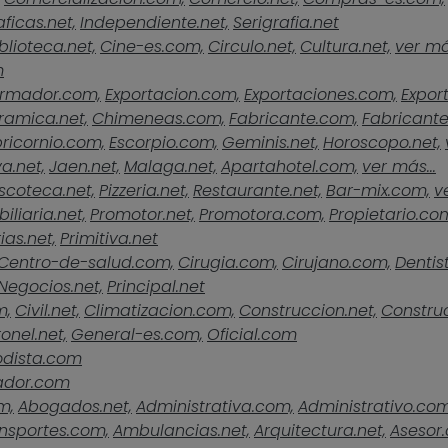
ficas.net,
Independiente.net,
Serigrafia.net
blioteca.net,
Cine-es.com,
Circulo.net,
Cultura.net,
ver más
m
rmador.com,
Exportacion.com,
Exportaciones.com,
Expor
ramica.net,
Chimeneas.com,
Fabricante.com,
Fabricante
ricornio.com,
Escorpio.com,
Geminis.net,
Horoscopo.net,
a.net,
Jaen.net,
Malaga.net,
Apartahotel.com,
ver más...
scoteca.net,
Pizzeria.net,
Restaurante.net,
Bar-mix.com,
v
iliaria.net,
Promotor.net,
Promotora.com,
Propietario.co
ias.net,
Primitiva.net
Centro-de-salud.com,
Cirugia.com,
Cirujano.com,
Dentist
Negocios.net,
Principal.net
m,
Civil.net,
Climatizacion.com,
Construccion.net,
Construc
onel.net,
General-es.com,
Oficial.com
odista.com
ador.com
m,
Abogados.net,
Administrativa.com,
Administrativo.com
nsportes.com,
Ambulancias.net,
Arquitectura.net,
Asesor