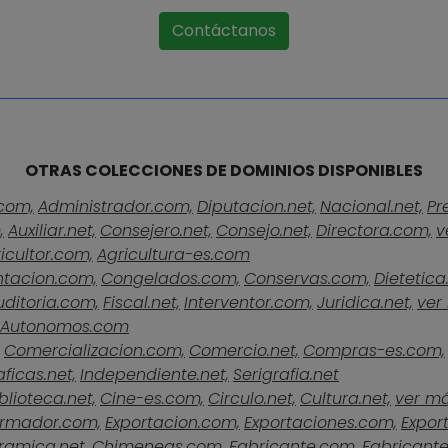
Contáctanos
OTRAS COLECCIONES DE DOMINIOS DISPONIBLES
com,
Administrador.com,
Diputacion.net,
Nacional.net,
Pr
,
Auxiliar.net,
Consejero.net,
Consejo.net,
Directora.com,
v
icultor.com,
Agricultura-es.com
ntacion.com,
Congelados.com,
Conservas.com,
Dietetica
uditoria.com,
Fiscal.net,
Interventor.com,
Juridica.net,
ver 
Autonomos.com
Comercializacion.com,
Comercio.net,
Compras-es.com,
ficas.net,
Independiente.net,
Serigrafia.net
blioteca.net,
Cine-es.com,
Circulo.net,
Cultura.net,
ver más
rmador.com,
Exportacion.com,
Exportaciones.com,
Expor
ramica.net,
Chimeneas.com,
Fabricante.com,
Fabricante