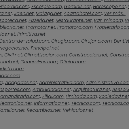
ricornio.com,
Escorpio.com,
Geminis.net,
Horoscopo.net,
a.net,
Jaen.net,
Malaga.net,
Apartahotel.com,
ver más...
scoteca.net,
Pizzeria.net,
Restaurante.net,
Bar-mix.com,
v
iliaria.net,
Promotor.net,
Promotora.com,
Propietario.co
ias.net,
Primitiva.net
Centro-de-salud.com,
Cirugia.com,
Cirujano.com,
Dentist
Negocios.net,
Principal.net
m,
Civil.net,
Climatizacion.com,
Construccion.net,
Construc
onel.net,
General-es.com,
Oficial.com
odista.com
ador.com
m,
Abogados.net,
Administrativa.com,
Administrativo.com
nsportes.com,
Ambulancias.net,
Arquitectura.net,
Asesor
omanditaria.com,
Filial.com,
Limitada.com,
Sociedad.net
Electronica.net,
Informatica.net,
Tecnico.com,
Tecnicos.c
Familiar.net,
Recambios.net,
Vehiculos.net