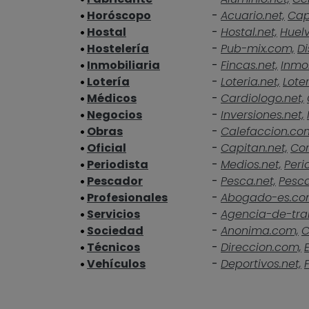
Horóscopo
-
Acuario.net,
Cap
Hostal
-
Hostal.net,
Huelv
Hostelería
-
Pub-mix.com,
Di
Inmobiliaria
-
Fincas.net,
Inmob
Lotería
-
Loteria.net,
Loter
Médicos
-
Cardiologo.net,
Negocios
-
Inversiones.net,
Obras
-
Calefaccion.co
Oficial
-
Capitan.net,
Cor
Periodista
-
Medios.net,
Peri
Pescador
-
Pesca.net,
Pesc
Profesionales
-
Abogado-es.co
Servicios
-
Agencia-de-tra
Sociedad
-
Anonima.com,
C
Técnicos
-
Direccion.com,
Vehículos
-
Deportivos.net,