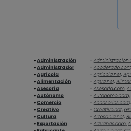
Administración
-
Administracion.
Administrador
-
Apoderado.com
Agrícola
-
Agricola.net,
Agr
Alimentación
-
Agua.net,
Alime
Asesoría
-
Asesoria.com,
A
Autónomo
-
Autonomo.com,
Comercio
-
Accesorios.com,
Creativo
-
Creativo.net,
Gra
Cultura
-
Artesania.net,
Bi
Exportación
-
Aduanas.com,
A
Fabricante
-
Aluminio.net,
Ce