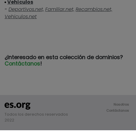
Vehículos
-
Deportivos.net,
Familiar.net,
Recambios.net,
Vehiculos.net
¿Interesado en esta colección de dominios?
Contáctanos
!
Nosotros
Contáctanos
Todos los derechos reservados
2022