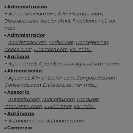
Administración
-
Administracion.com,
Administrador.com,
Diputacion.net,
Nacional.net,
Presidente.net,
ver
más...
Administrador
-
Apoderado.com,
Auxiliar.net,
Consejero.net,
Consejo.net,
Directora.com,
ver más...
Agrícola
-
Agricola.net,
Agricultor.com,
Agricultura-es.com
Alimentación
-
Agua.net,
Alimentacion.com,
Congelados.com,
Conservas.com,
Dietetica.net,
ver más...
Asesoría
-
Asesoria.com,
Auditoria.com,
Fiscal.net,
Interventor.com,
Juridica.net,
ver más...
Autónomo
-
Autonomo.com,
Autonomos.com
Comercio