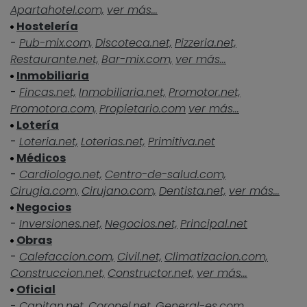
Apartahotel.com,
ver más...
Hostelería
-
Pub-mix.com,
Discoteca.net,
Pizzeria.net,
Restaurante.net,
Bar-mix.com,
ver más...
Inmobiliaria
-
Fincas.net,
Inmobiliaria.net,
Promotor.net,
Promotora.com,
Propietario.com
ver más...
Lotería
-
Loteria.net,
Loterias.net,
Primitiva.net
Médicos
-
Cardiologo.net,
Centro-de-salud.com,
Cirugia.com,
Cirujano.com,
Dentista.net,
ver más...
Negocios
-
Inversiones.net,
Negocios.net,
Principal.net
Obras
-
Calefaccion.com,
Civil.net,
Climatizacion.com,
Construccion.net,
Constructor.net,
ver más...
Oficial
-
Capitan.net,
Coronel.net,
General-es.com,