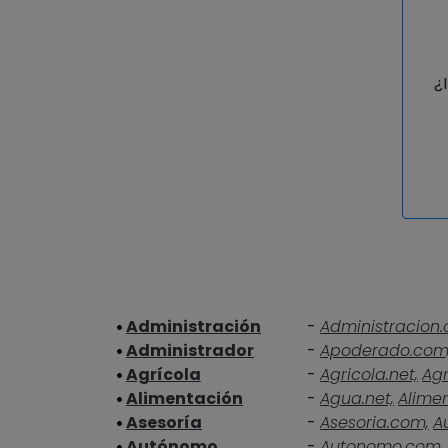
¿
Administración
-
Administracion.
Administrador
-
Apoderado.com
Agrícola
-
Agricola.net,
Agr
Alimentación
-
Agua.net,
Alime
Asesoría
-
Asesoria.com,
A
Autónomo
-
Autonomo.com,