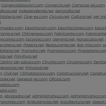
Comercializacion.com,
Comercio.net,
Compras-es.com,
ficas.net,
Independiente.net,
Serigrafia.net
blioteca.net,
Cine-es.com,
Circulo.net,
Cultura.net,
ver más
m
rmador.com,
Exportacion.com,
Exportaciones.com,
Expor
ramica.net,
Chimeneas.com,
Fabricante.com,
Fabricante
ricornio.com,
Escorpio.com,
Geminis.net,
Horoscopo.net,
scoteca.net,
Pizzeria.net,
Restaurante.net,
Bar-mix.com,
v
iliaria.net,
Promotor.net,
Promotora.com,
Propietario.co
ias.net,
Primitiva.net
Centro-de-salud.com,
Cirugia.com,
Cirujano.com,
Dentist
Negocios.net,
Principal.net
m,
Civil.net,
Climatizacion.com,
Construccion.net,
Construc
onel.net,
General-es.com,
Oficial.com
odista.com
ador.com
m,
Abogados.net,
Administrativa.com,
Administrativo.com
nsportes.com,
Ambulancias.net,
Arquitectura.net,
Asesor