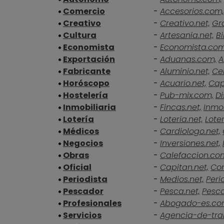
Comercio
-
Accesorios.com,
Creativo
-
Creativo.net,
Gra
Cultura
-
Artesania.net,
Bi
Economista
-
Economista.co
Exportación
-
Aduanas.com,
A
Fabricante
-
Aluminio.net,
Ce
Horóscopo
-
Acuario.net,
Cap
Hostelería
-
Pub-mix.com,
Di
Inmobiliaria
-
Fincas.net,
Inmob
Lotería
-
Loteria.net,
Loter
Médicos
-
Cardiologo.net,
Negocios
-
Inversiones.net,
Obras
-
Calefaccion.co
Oficial
-
Capitan.net,
Cor
Periodista
-
Medios.net,
Peri
Pescador
-
Pesca.net,
Pesc
Profesionales
-
Abogado-es.co
Servicios
-
Agencia-de-tra