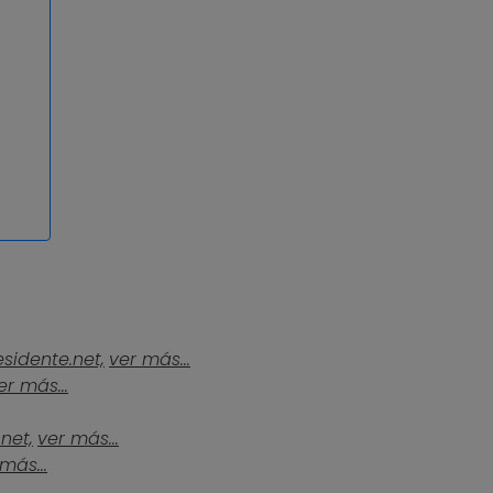
esidente.net,
ver más...
er más...
.net,
ver más...
más...