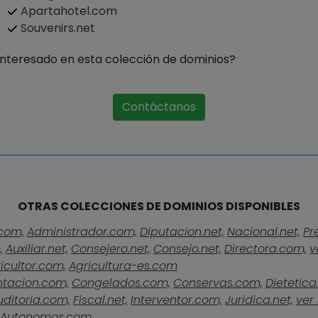
Apartahotel.com
Souvenirs.net
Interesado en esta colección de dominios?
Contáctanos
OTRAS COLECCIONES DE DOMINIOS DISPONIBLES
com,
Administrador.com,
Diputacion.net,
Nacional.net,
Pr
,
Auxiliar.net,
Consejero.net,
Consejo.net,
Directora.com,
v
icultor.com,
Agricultura-es.com
ntacion.com,
Congelados.com,
Conservas.com,
Dietetica
uditoria.com,
Fiscal.net,
Interventor.com,
Juridica.net,
ver 
Autonomos.com