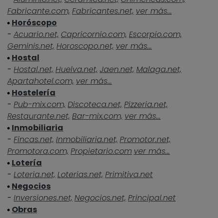
Fabricante.com,
Fabricantes.net,
ver más...
Horóscopo
-
Acuario.net,
Capricornio.com,
Escorpio.com,
Geminis.net,
Horoscopo.net,
ver más...
Hostal
-
Hostal.net,
Huelva.net,
Jaen.net,
Malaga.net,
Apartahotel.com,
ver más...
Hostelería
-
Pub-mix.com,
Discoteca.net,
Pizzeria.net,
Restaurante.net,
Bar-mix.com,
ver más...
Inmobiliaria
-
Fincas.net,
Inmobiliaria.net,
Promotor.net,
Promotora.com,
Propietario.com
ver más...
Lotería
-
Loteria.net,
Loterias.net,
Primitiva.net
Negocios
-
Inversiones.net,
Negocios.net,
Principal.net
Obras