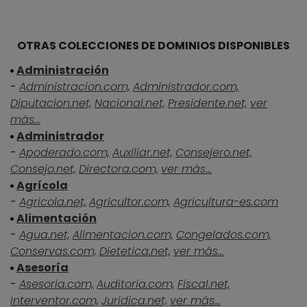
OTRAS COLECCIONES DE DOMINIOS DISPONIBLES
Administración
-
Administracion.com,
Administrador.com,
Diputacion.net,
Nacional.net,
Presidente.net,
ver
más...
Administrador
-
Apoderado.com,
Auxiliar.net,
Consejero.net,
Consejo.net,
Directora.com,
ver más...
Agrícola
-
Agricola.net,
Agricultor.com,
Agricultura-es.com
Alimentación
-
Agua.net,
Alimentacion.com,
Congelados.com,
Conservas.com,
Dietetica.net,
ver más...
Asesoría
-
Asesoria.com,
Auditoria.com,
Fiscal.net,
Interventor.com,
Juridica.net,
ver más...