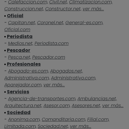
-
Calefaccion.com,
Civil.net,
Climatizacion.com,
Construccion.net,
Constructor.net,
ver más...
Oficial
-
Capitan.net,
Coronel.net,
General-es.com,
Oficial.com
Periodista
-
Medios.net,
Periodista.com
Pescador
-
Pesca.net,
Pescador.com
Profesionales
-
Abogado-es.com,
Abogados.net,
Administrativa.com,
Administrativo.com,
Aparejador.com,
ver más...
Servicios
-
Agencia-de-transportes.com,
Ambulancias.net,
Arquitectura.net,
Asesor.com,
Asesores.net,
ver más...
Sociedad
-
Anonima.com,
Comanditaria.com,
Filial.com,
Limitada.com,
Sociedad.net,
ver más...