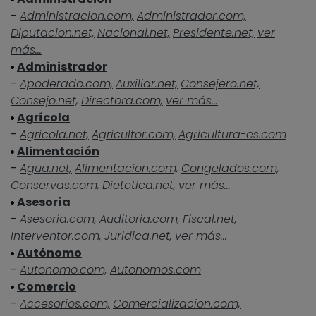
-
Administracion.com,
Administrador.com,
Diputacion.net,
Nacional.net,
Presidente.net,
ver
más...
Administrador
-
Apoderado.com,
Auxiliar.net,
Consejero.net,
Consejo.net,
Directora.com,
ver más...
Agrícola
-
Agricola.net,
Agricultor.com,
Agricultura-es.com
Alimentación
-
Agua.net,
Alimentacion.com,
Congelados.com,
Conservas.com,
Dietetica.net,
ver más...
Asesoría
-
Asesoria.com,
Auditoria.com,
Fiscal.net,
Interventor.com,
Juridica.net,
ver más...
Autónomo
-
Autonomo.com,
Autonomos.com
Comercio
-
Accesorios.com,
Comercializacion.com,