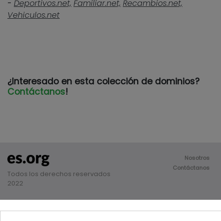
-
Deportivos.net,
Familiar.net,
Recambios.net,
Vehiculos.net
¿Interesado en esta colección de dominios?
Contáctanos
!
Nosotros
Contáctanos
Todos los derechos reservados
2022