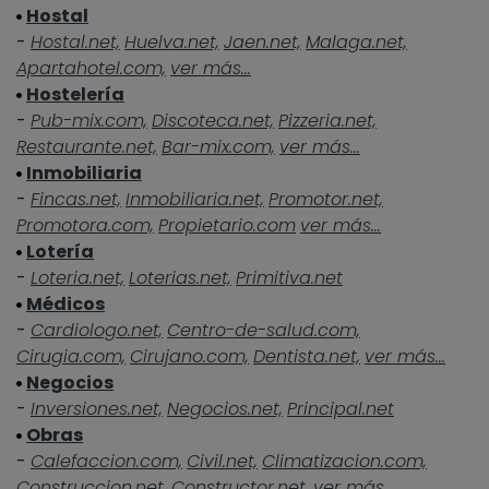
Hostal
-
Hostal.net,
Huelva.net,
Jaen.net,
Malaga.net,
Apartahotel.com,
ver más...
Hostelería
-
Pub-mix.com,
Discoteca.net,
Pizzeria.net,
Restaurante.net,
Bar-mix.com,
ver más...
Inmobiliaria
-
Fincas.net,
Inmobiliaria.net,
Promotor.net,
Promotora.com,
Propietario.com
ver más...
Lotería
-
Loteria.net,
Loterias.net,
Primitiva.net
Médicos
-
Cardiologo.net,
Centro-de-salud.com,
Cirugia.com,
Cirujano.com,
Dentista.net,
ver más...
Negocios
-
Inversiones.net,
Negocios.net,
Principal.net
Obras
-
Calefaccion.com,
Civil.net,
Climatizacion.com,
Construccion.net,
Constructor.net,
ver más...