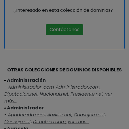
¿Interesado en esta colección de dominios?
Contáctanos
OTRAS COLECCIONES DE DOMINIOS DISPONIBLES
Administración
-
Administracion.com,
Administrador.com,
Diputacion.net,
Nacional.net,
Presidente.net,
ver
más...
Administrador
-
Apoderado.com,
Auxiliar.net,
Consejero.net,
Consejo.net,
Directora.com,
ver más...
Agrícola