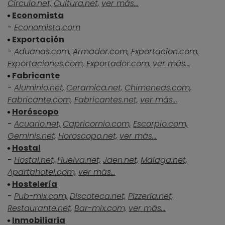
Circulo.net,
Cultura.net,
ver más...
Economista
-
Economista.com
Exportación
-
Aduanas.com,
Armador.com,
Exportacion.com,
Exportaciones.com,
Exportador.com,
ver más...
Fabricante
-
Aluminio.net,
Ceramica.net,
Chimeneas.com,
Fabricante.com,
Fabricantes.net,
ver más...
Horóscopo
-
Acuario.net,
Capricornio.com,
Escorpio.com,
Geminis.net,
Horoscopo.net,
ver más...
Hostal
-
Hostal.net,
Huelva.net,
Jaen.net,
Malaga.net,
Apartahotel.com,
ver más...
Hostelería
-
Pub-mix.com,
Discoteca.net,
Pizzeria.net,
Restaurante.net,
Bar-mix.com,
ver más...
Inmobiliaria