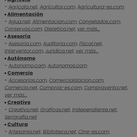
-
Agricola.net,
Agricultor.com,
Agricultura-es.com
Alimentación
-
Agua.net,
Alimentacion.com,
Congelados.com,
Conservas.com,
Dietetica.net,
ver más...
Asesoría
-
Asesoria.com,
Auditoria.com,
Fiscal.net,
Interventor.com,
Juridica.net,
ver más...
Autónomo
-
Autonomo.com,
Autonomos.com
Comercio
-
Accesorios.com,
Comercializacion.com,
Comercio.net,
Compras-es.com,
Compraventa.net,
ver más...
Creativo
-
Creativo.net,
Graficas.net,
Independiente.net,
Serigrafia.net
Cultura
-
Artesania.net,
Biblioteca.net,
Cine-es.com,