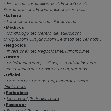
-
Fincas.net,
Inmobiliaria.net,
Promotor.net,
Promotora.com,
Propietario.com
ver más...
Lotería
-
Loteria.net,
Loterias.net,
Primitiva.net
Médicos
-
Cardiologo.net,
Centro-de-salud.com,
Cirugia.com,
Cirujano.com,
Dentista.net,
ver más...
Negocios
-
Inversiones.net,
Negocios.net,
Principal.net
Obras
-
Calefaccion.com,
Civil.net,
Climatizacion.com,
Construccion.net,
Constructor.net,
ver más...
Oficial
-
Capitan.net,
Coronel.net,
General-es.com,
Oficial.com
Periodista
-
Medios.net,
Periodista.com
Pescador
-
Pesca.net,
Pescador.com